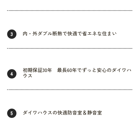
内・外ダブル断熱で快適で省エネな住まい
3
初期保証30年 最長60年でずっと安心のダイワハ
4
ウス
ダイワハウスの快適防音室＆静音室
5