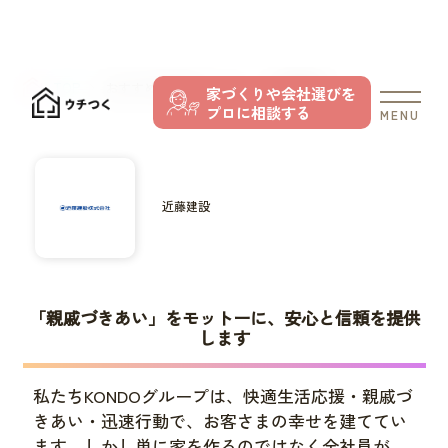
TOP
おすすめの住宅メーカー
近藤建設
家づくりや会社選びを
プロに相談する
MENU
近藤建設
「親戚づきあい」をモットーに、安心と信頼を提供
します
私たちKONDOグループは、快適生活応援・親戚づ
きあい・迅速行動で、お客さまの幸せを建ててい
ます。しかし単に家を作るのではなく全社員が