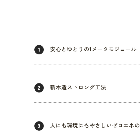
安心とゆとりの1メータモジュール
1
新木造ストロング工法
2
人にも環境にもやさしいゼロエネの
3