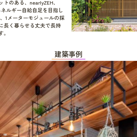
ある、nearlyZEH、
％・エネルギー自給自足を目指し
、1メーターモジュールの採
に長く暮らせる丈夫で長持
す。
建築事例