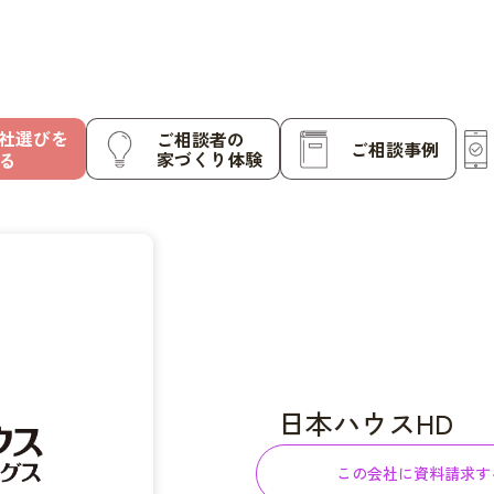
社選びを
ご相談者の
ご相談事例
家づくり体験
る
日本ハウスHD
この会社に資料請求す