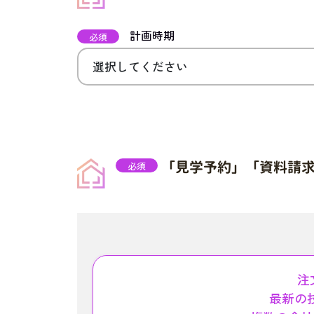
計画時期
必須
「見学予約」「資料請
必須
注
最新の