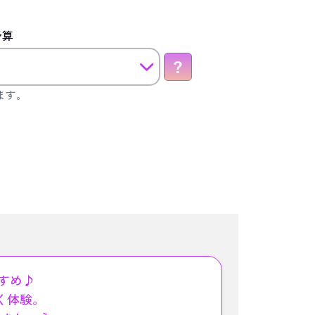
予算
ます。
すめ♪
く体験。