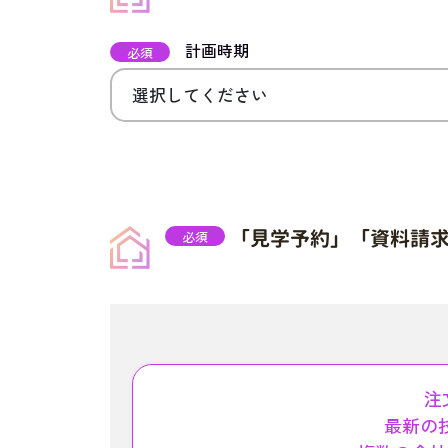
計画時期
必須
「見学予約」「資料請
必須
注
最新の