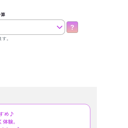
予算
ます。
すめ♪
く体験。