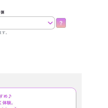
予算
ます。
すめ♪
く体験。