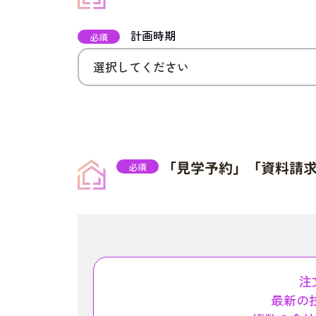
計画時期
必須
「見学予約」「資料請
必須
注
最新の