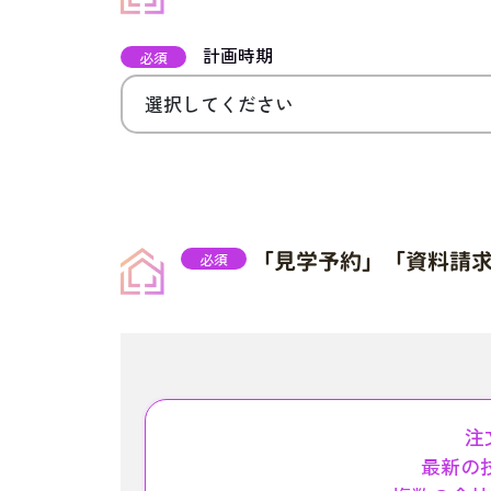
計画時期
必須
「見学予約」「資料請
必須
注
最新の