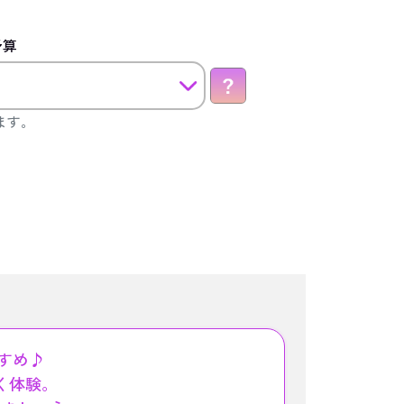
予算
ます。
すめ♪
く体験。